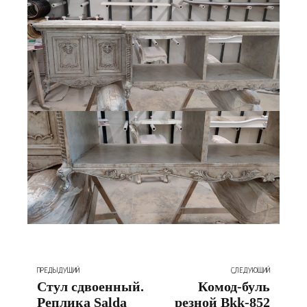
ПРЕДЫДУЩИЙ
СЛЕДУЮЩИЙ
Стул сдвоенный.
Комод-буль
Реплика Salda
резной Bkk-852