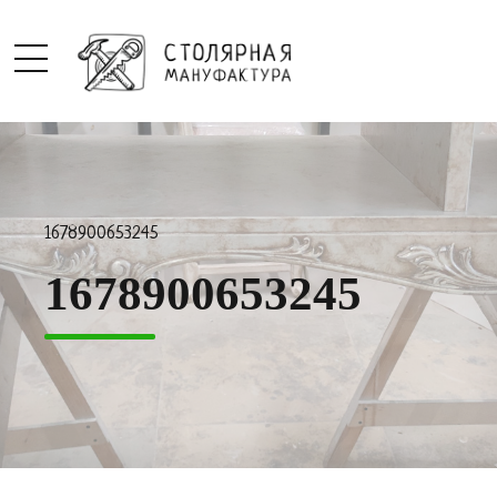
1678900653245
1678900653245