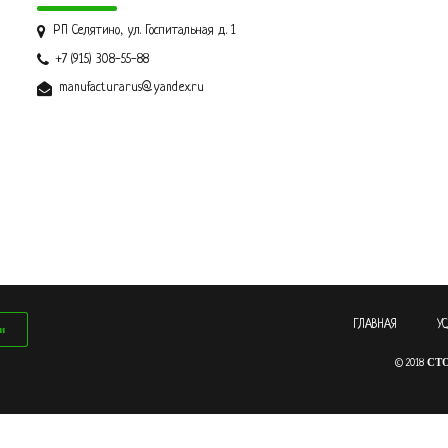
РП Селятино, ул. Госпитальная д. 1
+7 (915) 308-55-88
manufacturarus@yandex.ru
ГЛАВНАЯ
У
и
СТ
© 2018