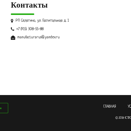
Контакты
РП Селятино, ул. Госпитальная д. 1
+7 (915) 308-55-88
manufacturarus@yandex.ru
ГЛАВНАЯ
У
и
СТ
© 2018