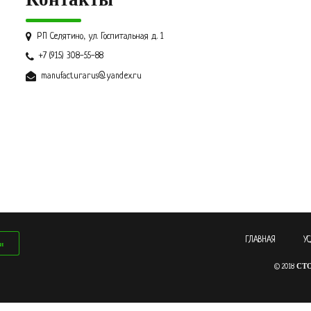
РП Селятино, ул. Госпитальная д. 1
+7 (915) 308-55-88
manufacturarus@yandex.ru
ГЛАВНАЯ
У
и
СТ
© 2018