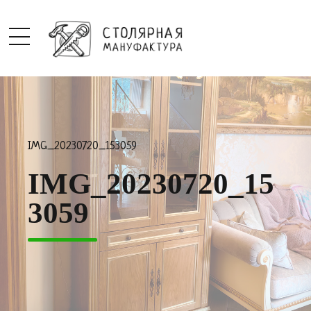
IMG_20230720_153059
IMG_20230720_15
3059